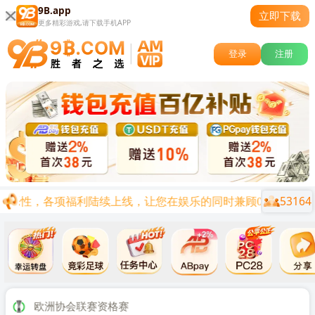
9B.app
立即下载
更多精彩游戏,请下载手机APP
登录
注册
53164
娱乐性，各项福利陆续上线，让您在娱乐的同时兼顾0基础0投资的
关闭
时后
欧洲协会联赛资格赛